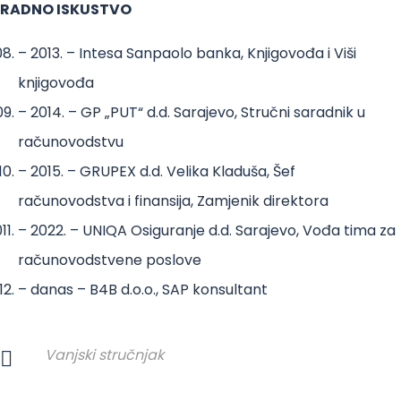
RADNO ISKUSTVO
– 2013. – Intesa Sanpaolo banka, Knjigovođa i Viši
knjigovođa
– 2014. – GP „PUT“ d.d. Sarajevo, Stručni saradnik u
računovodstvu
– 2015. – GRUPEX d.d. Velika Kladuša, Šef
računovodstva i finansija, Zamjenik direktora
– 2022. – UNIQA Osiguranje d.d. Sarajevo, Vođa tima za
računovodstvene poslove
– danas – B4B d.o.o., SAP konsultant
Vanjski stručnjak