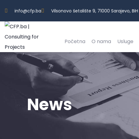
info@cfp.ba
Vilsonovo šetalište 9, 71000 Sarajevo, BiH
Početna
O nama
Usluge
News