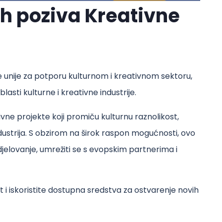
h poziva Kreativne
 unije za potporu kulturnom i kreativnom sektoru,
lasti kulturne i kreativne industrije.
ivne projekte koji promiču kulturnu raznolikost,
dustrija. S obzirom na širok raspon mogućnosti, ovo
je djelovanje, umrežiti se s evopskim partnerima i
t i iskoristite dostupna sredstva za ostvarenje novih