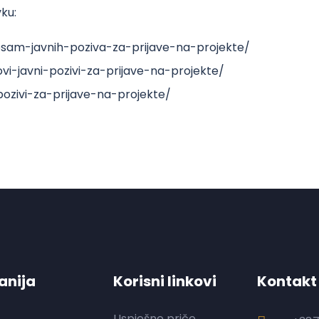
vku:
sam-javnih-poziva-za-prijave-na-projekte/
vi-javni-pozivi-za-prijave-na-projekte/
pozivi-za-prijave-na-projekte/
nija
Korisni linkovi
Kontakt
Uspješne priče